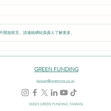
不開放留言。請連絡網站負責人了解更多。
攜手創新生態，深化台日連
202
結：GREEN FUNDING×NiEA
專案
成功舉辦赴日市場落地商業交
流會
GREEN FUNDING
taiwan@onemore.co.jp
©2023 GREEN FUNDING TAIWAN