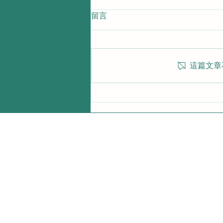
留言
這篇文章
關西初設點！GREEN
FUNDING TOUCH & TRY常設
體驗店 7/27正式進駐大阪梅
田蔦屋書店