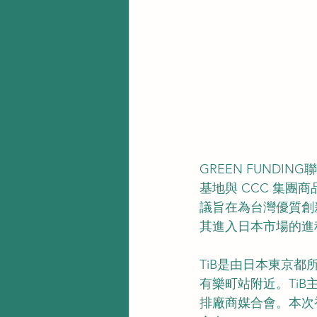
GREEN FUNDI
基地與 CCC 集
議旨在為台灣優質創
其進入日本市場的進
TiB是由日本東京
有樂町站附近。Ti
排廠商媒合會。本次