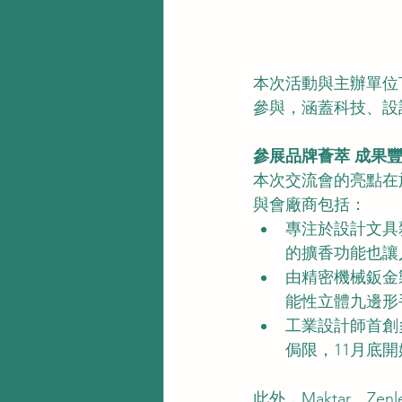
本次活動與主辦單位T
參與，涵蓋科技、設
參展品牌薈萃 成果
本次交流會的亮點在
與會廠商包括：
專注於設計文具
的擴香功能也讓
由精密機械鈑金
能性立體九邊形
工業設計師首創
侷限，11月底開
此外，Maktar、Zen