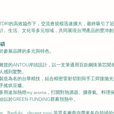
DRI的高效協作下，交流會規模迅速擴大，最終吸引了近 
計、生活、文化等多元領域，共同展現台灣產品的豐沛創
豐碩
於參展品牌的多元與特色。
雜貨的ANTOU岸頭設計，以一支筆通用百款鋼珠筆芯聞
人感到驚艷。
製造為名的台華精技，結合精密雷射切割與手工焊接拋光
手搖烘豆爐。
多用途加熱燈my aroma，打開對熱酒器、擴香氣、料理
始以於GREEN FUNDING群募預熱中。
let、Banfubi、decent rossi 等眾多廠商亦帶來各自