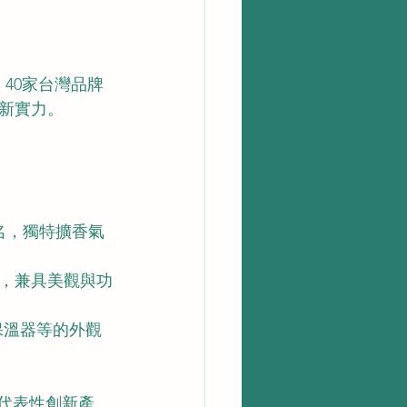
40家台灣品牌
新實力。
名，獨特擴香氣
，兼具美觀與功
保溫器等的外觀
領域的代表性創新產