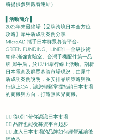
將提供參與觀看連結）
▌活動簡介 ▌
2023年末最終場【品牌跨境日本全方位
攻略】犀牛盾成功案例分享
MicroAD 攜手日本群眾募資平台-
GREEN FUNDING、LINE唯一金級技術
夥伴-漸強實驗室、台灣手機配件第一品
牌-犀牛盾，於12/14舉行線上活動。剖析
日本電商及群眾募資市場現況，由犀牛
盾成功案例說明，並安排品牌策略​​與執
行線上QA，讓您輕鬆掌握拓銷日本市場
的商機與方向，打造無國界商機。
👉🏻 從0到1帶你認識日本市場
👉🏻 品牌也能從募資平台起步
👉🏻 進入日本市場的品牌如何經營延續後
續效益